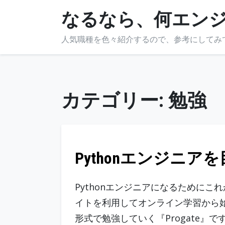
Skip
なるなら、何エン
to
content
人気職種を色々紹介するので、参考にしてみ
カテゴリー:
勉強
Pythonエンジニア
Pythonエンジニアになるために
イトを利用してオンライン学習から
形式で勉強していく『Progate』で